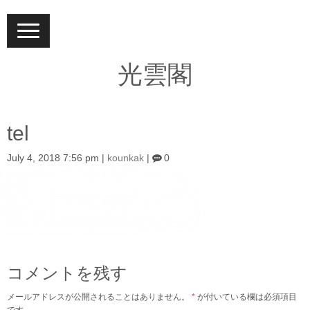
N
a
v
i
光雲閣
g
a
t
i
o
tel
n
July 4, 2018 7:56 pm
|
kounkak
|
0
コメントを残す
メールアドレスが公開されることはありません。
*
が付いている欄は必須項目
です