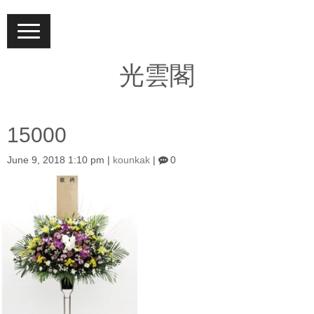
N
a
v
i
光雲閣
g
a
t
i
o
15000
n
June 9, 2018 1:10 pm
|
kounkak
|
0