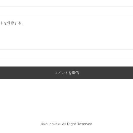
トを保存する。
©️kounnkaku All Right Reserved