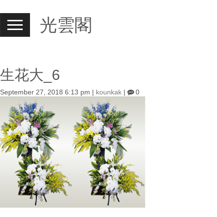
光雲閣
N
a
v
i
g
a
t
生花大_6
i
o
September 27, 2018 6:13 pm
|
kounkak
|
0
n