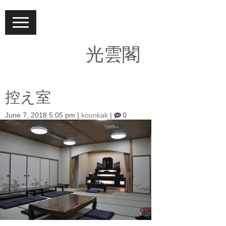
N
a
v
i
光雲閣
g
a
t
i
o
控え室
n
June 7, 2018 5:05 pm
|
kounkak
|
0