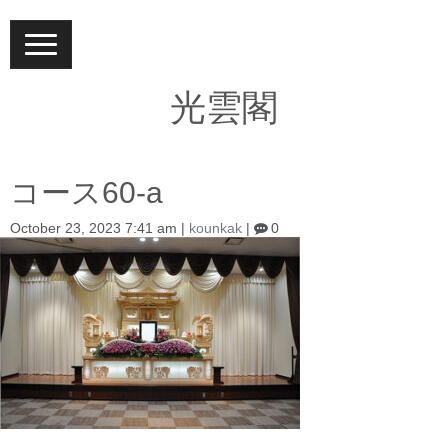
N
a
v
i
光雲閣
g
a
t
i
o
コース60-a
n
October 23, 2023 7:41 am
|
kounkak
|
0